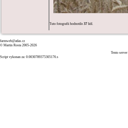
Tuto fotografii hodnotilo
37
lidí.
farmweb@atlas.cz
© Martin Rosta 2005-2026
Tento server
Script vykonan za: 0.0030789375305176.s