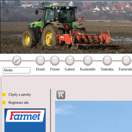
Domů
Fórum
Galerie
Komentáře
Statistika
Farmvid
Chyby a návrhy
Registrace zde.