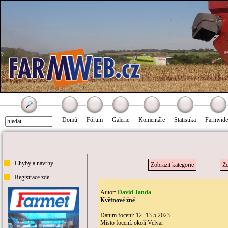
Domů
Fórum
Galerie
Komentáře
Statistika
Farmvid
Chyby a návrhy
Zobrazit kategorie
Zo
Registrace zde.
Autor:
David Janda
Květnové žně
Datum focení: 12.-13.5.2023
Místo focení: okolí Velvar