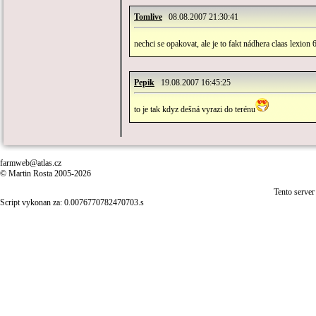
Tomlive
08.08.2007 21:30:41
nechci se opakovat, ale je to fakt nádhera claas lexion
Pepik
19.08.2007 16:45:25
to je tak kdyz dešná vyrazi do terénu
farmweb@atlas.cz
© Martin Rosta 2005-2026
Tento server
Script vykonan za: 0.0076770782470703.s