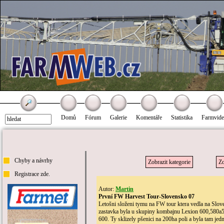
Domů
Fórum
Galerie
Komentáře
Statistika
Farmvid
Chyby a návrhy
Zobrazit kategorie
Zo
Registrace zde.
Autor:
Martin
První FW Harvest Tour-Slovensko 07
Letošni složeni tymu na FW tour ktera vedla na Slove
zastavka byla u skupiny kombajnu Lexion 600,580a560
600. Ty sklizely pšenici na 200ha poli a byla tam jed