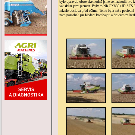
bylo opravdu obrovske hodně jsme se nachodli. Po k
jak sklizi jarni ječmen. Byly to Nh CX880+JD STS 
mizelo doslova před očima. Tohle byla naše posledn
nam pomahali při hledani kombajnu a řidičum za hezk