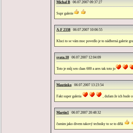
Michal B
06.07.2007 09:37:27
Supr galerie
A-F 2338
06.07.2007 10:06:55
Kluci to se vám moc povedlo je to nádherná galerie gra
svata.10
06.07.2007 12:04:09
Toto je můj sen claas 600 a ares tak toto jo
Mautinko
06.07.2007 13:23:54
Fakt super galeria
, dufam že ich bude c
Martin1
06.07.2007 20:48:32
čumim jako divem takový techniky to se to dělá