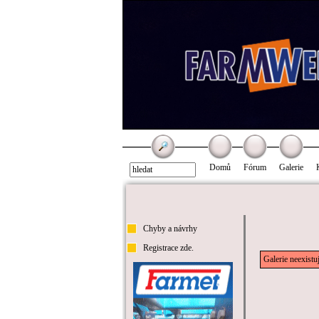
Domů
Fórum
Galerie
Chyby a návrhy
Registrace zde.
Galerie neexistu