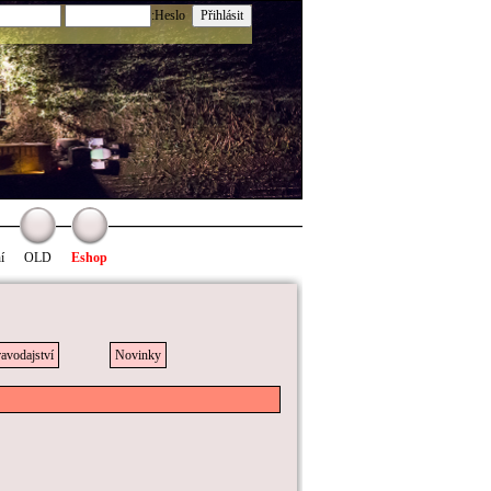
:Heslo
í
OLD
Eshop
avodajství
Novinky