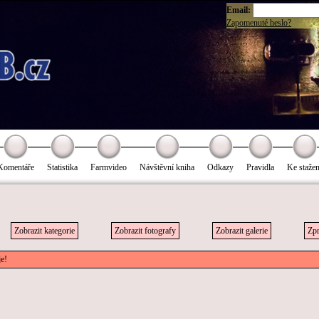
Email:
Zapomenuté heslo?
Komentáře
Statistika
Farmvideo
Návštěvní kniha
Odkazy
Pravidla
Ke stažen
Zobrazit kategorie
Zobrazit fotografy
Zobrazit galerie
Zpr
je!