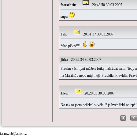
fortschritt
20:48:50 30.03.2007
super
Filip
20:31:37 30.03.2007
Moc pěkné!!!!
jirka
20:25:34 30.03.2007
Prosím vás, nyní můžete fotky nahrávat sami. Tedy a
na Martinův nebo můj mejl. Pravidla. Pravidla. Pravid
Jikor
20:20:03 30.03.2007
No tak to jsem nečekal skvělé!!! já bych řekl že lepší
farmweb@atlas.cz