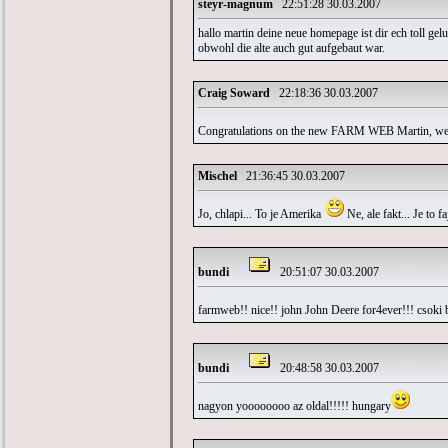
steyr-magnum
22:51:28 30.03.2007
hallo martin deine neue homepage ist dir ech toll gel
obwohl die alte auch gut aufgebaut war.
Craig Soward
22:18:36 30.03.2007
Congratulations on the new FARM WEB Martin, we
Mischel
21:36:45 30.03.2007
Jo, chlapi... To je Amerika
Ne, ale fakt... Je to f
bundi
20:51:07 30.03.2007
farmweb!! nice!! john John Deere for4ever!!! csoki 
bundi
20:48:58 30.03.2007
nagyon yoooooooo az oldal!!!!! hungary