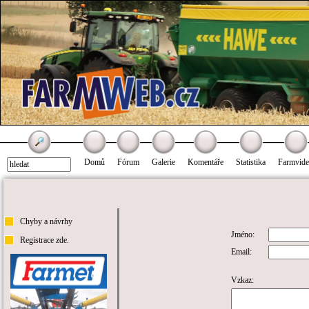
Domů
Fórum
Galerie
Komentáře
Statistika
Farmvid
Chyby a návrhy
Jméno:
Registrace zde.
Email:
Vzkaz: