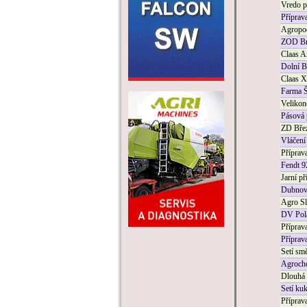
Vredo p
Příprav
Agropod
ZOD Brn
Claas A
Dolní Bo
Claas X
Farma Š
Velikon
Pásová 
ZD Břez
Vláčení
Příprava
Fendt 9
Jarní př
Dubnová
Agro Sla
DV Pola
Příprav
Příprav
Setí sm
Agrocho
Dlouhá 
Setí ku
Příprav