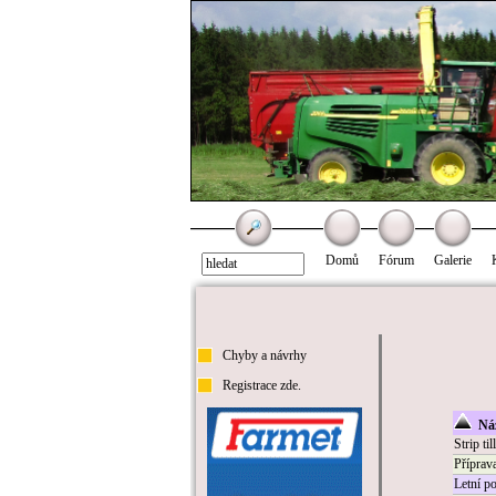
Domů
Fórum
Galerie
Chyby a návrhy
Registrace zde.
Náz
Strip til
Příprav
Letní p