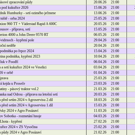
ásové zpracování půdy
20.06.26 21:00
a pod kukuřice 2026
15.06.26 21:00
nik Humburky - setí ozimého ječmene
13.06.26 21:00
iště - orba 2024
25.05.26 21:00
xion 960 TT + Väderstad Rapid A 600C
20.05.26 21:00
usov - příprava, setí
15.05.26 21:00
erion 4000 a John Deere 9570 RT
06.05.26 21:00
vidrnoch - kypření pole
29.04.26 21:00
oční neděle
20.04.26 21:00
podmítka po řepce 2024
15.04.26 21:00
ina podmítka, kypření 2023
10.04.26 21:00
 luk v Poodří
06.04.26 21:00
 a setí kukuřice 2024 ve Veselici
03.04.26 21:00
26 v orbě
01.04.26 21:00
íprava
25.03.26 21:00
 kejda u Proseče
23.03.26 21:00
tiny - pásový traktor vol.2
21.03.26 21:00
nka nad Odrou - příprava na letošní setí
20.03.26 21:00
a před setím 2024 v Agroservisu 2.díl
18.03.26 21:00
a před setím 2024 v Agroservisu 1.díl
15.03.26 21:00
ěsky 2024 v Agro Posázaví
11.03.26 21:00
v Sobotka - rozmetání hnoje
04.03.26 21:00
Lhota - kypření
27.02.26 21:00
kuřice 2024 v ZS Vysočina
25.02.26 21:00
a půdy 2024 v Agro Posázaví
21.02.26 21:00