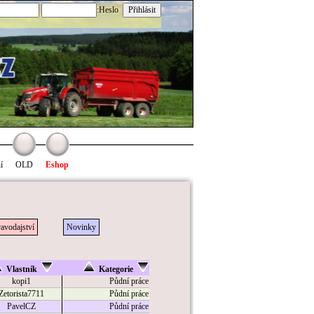
:Heslo
í
OLD
Eshop
avodajství
Novinky
Vlastník
Kategorie
kopi1
Půdní práce
Zetorista7711
Půdní práce
PavelCZ
Půdní práce