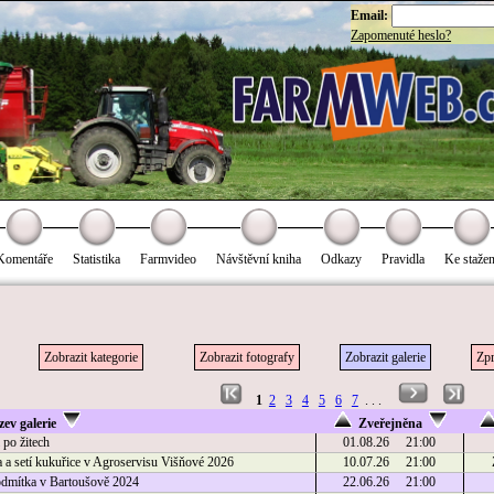
Email:
Zapomenuté heslo?
Komentáře
Statistika
Farmvideo
Návštěvní kniha
Odkazy
Pravidla
Ke stažen
Zobrazit kategorie
Zobrazit fotografy
Zobrazit galerie
Zpr
1
2
3
4
5
6
7
. . .
ev galerie
Zveřejněna
l po žitech
01.08.26 21:00
a a setí kukuřice v Agroservisu Višňové 2026
10.07.26 21:00
odmítka v Bartoušově 2024
22.06.26 21:00