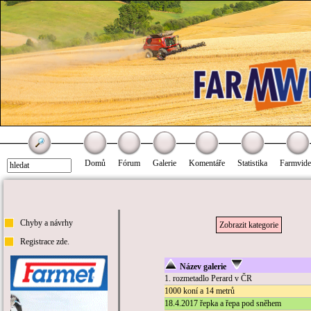
Domů
Fórum
Galerie
Komentáře
Statistika
Farmvid
Chyby a návrhy
Zobrazit kategorie
Registrace zde.
Název galerie
1. rozmetadlo Perard v ČR
1000 koní a 14 metrů
18.4.2017 řepka a řepa pod sněhem