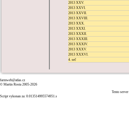
2013 XXV.
2013 XXVI.
2013 XXVII.
2013 XXVIII.
2013 XXX.
2013 XXXI.
2013 XXXII.
2013 XXXIII.
2013 XXXIV.
2013 XXXV.
2013 XXXVI.
4. seč
farmweb@atlas.cz
© Martin Rosta 2005-2026
Tento server
Script vykonan za: 0.013514995574951.s