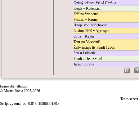
Ozimý ječmen Velká Chyška
Kejda v Košeticích
Září na Vysočině
Fastrac + Krone
Hnoje Vod Jetřichovec
Lexion 6700 v Agrospolu
Orba + Kejda
Tour po Vysočině
Želiv testuje lis Fendt 1290s
Setí u Lidmańe
Fendt a Deutz v seči
Jarní přípravy
farmweb@atlas.cz
© Martin Rosta 2005-2026
Tento server
Script vykonan za: 0.01341986656189.s