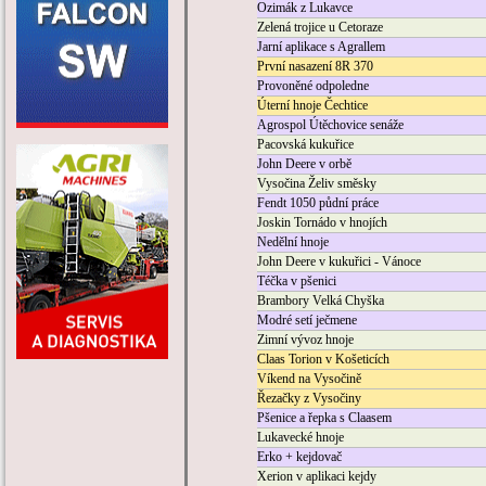
Ozimák z Lukavce
Zelená trojice u Cetoraze
Jarní aplikace s Agrallem
První nasazení 8R 370
Provoněné odpoledne
Úterní hnoje Čechtice
Agrospol Útěchovice senáže
Pacovská kukuřice
John Deere v orbě
Vysočina Želiv směsky
Fendt 1050 půdní práce
Joskin Tornádo v hnojích
Nedělní hnoje
John Deere v kukuřici - Vánoce
Téčka v pšenici
Brambory Velká Chyška
Modré setí ječmene
Zimní vývoz hnoje
Claas Torion v Košeticích
Víkend na Vysočině
Řezačky z Vysočiny
Pšenice a řepka s Claasem
Lukavecké hnoje
Erko + kejdovač
Xerion v aplikaci kejdy