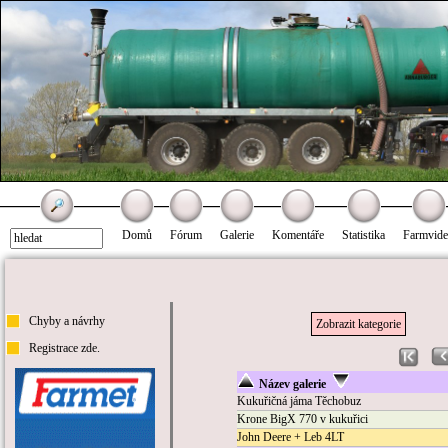
Domů
Fórum
Galerie
Komentáře
Statistika
Farmvid
Chyby a návrhy
Zobrazit kategorie
Registrace zde.
Název galerie
Kukuřičná jáma Těchobuz
Krone BigX 770 v kukuřici
John Deere + Leb 4LT